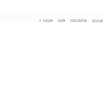
LOGIN
JOIN
FIND ID/PW
공지사항