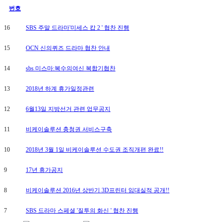
번호
16
SBS 주말 드라마'미세스 캅 2 ' 협찬 진행
15
OCN 신의퀴즈 드라마 협찬 안내
14
sbs 미스마:복수의여신 복합기협찬
13
2018년 하계 휴가일정관련
12
6월13일 지방선거 관련 업무공지
11
비케이솔루션 충청권 서비스구축
10
2018년 3월 1일 비케이솔루션 수도권 조직개편 완료!!
9
17년 휴가공지
8
비케이솔루션 2016년 상반기 3D프린터 임대실적 공개!!
7
SBS 드라마 스페셜 '질투의 화신 ' 협찬 진행