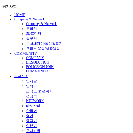
공지사항
HOME
Company & Network
Company & Network
복합기
3D프린터
솔루션
문서세단기/공기청정기
오피스 용품/생활용품
COMMUNITY
COMPANY
BKSOLUTION
POLICE ON JOIN
COMMUNITY
공지사항
인사말
연혁
조직도 및 관계사
경쟁력
NETWORK
바로카피
한국어
영어
중국어
일본어
공지사항