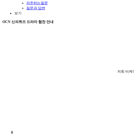
자주하는질문
질문과 답변
보기
OCN 신의퀴즈 드라마 협찬 안내
저희 비케
0